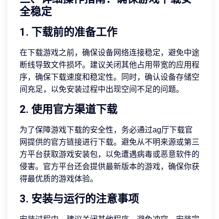
全稳定
1. 下载前的准备工作
在下载游戏之前，确保设备网络连接稳定，避免中途
断线导致文件损坏。建议关闭其他占用带宽的应用程
序，确保下载速度和稳定性。同时，确认设备存储空
间充足，以免安装过程中出现空间不足的问题。
2. 使用官方渠道下载
为了保障游戏下载的安全性，务必通过ag厅下载官
网提供的官方链接进行下载。避免从不明来源或第三
方平台获取游戏安装包，以免遭遇病毒或恶意软件的
侵害。官方平台还会提供最新版本的游戏，确保你获
得最优质的游戏体验。
3. 安装与运行的注意事项