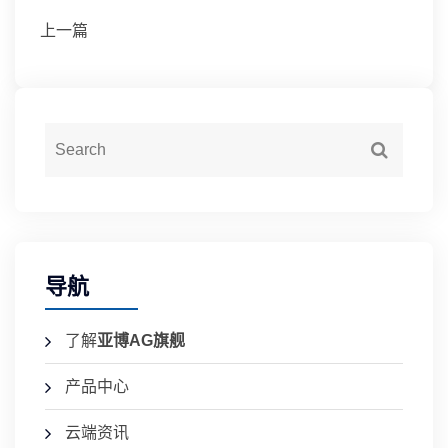
上一篇
导航
了解
亚博AG旗舰
产品中心
云端资讯