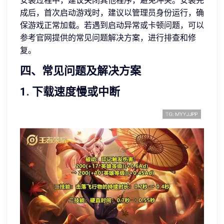
安装过程中，建议关闭其他程序，避免冲突。安装完
成后，首次启动游戏时，建议以管理员身份运行，确
保游戏正常加载。若遇到启动异常或卡顿问题，可以
参考官网提供的常见问题解决方案，进行排查和修
复。
四、常见问题及解决方案
1. 下载速度慢或中断