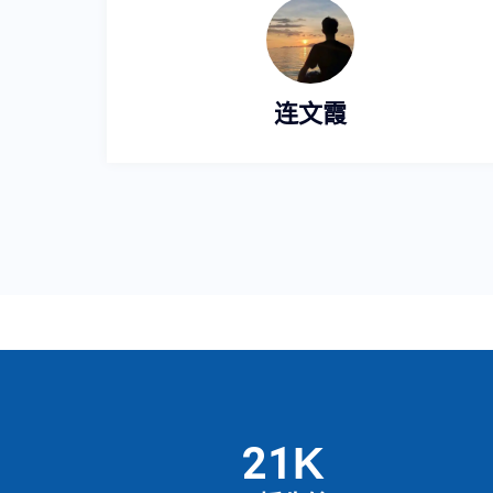
连文霞
25
K