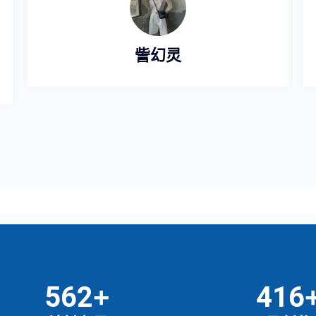
訾幻灵
659
487
+