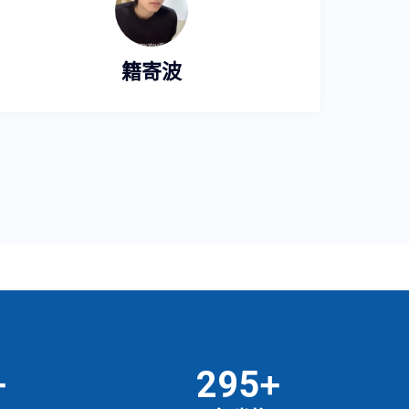
籍寄波
346
+
+