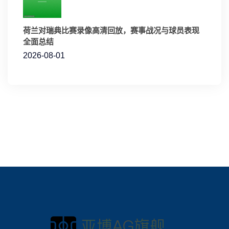
荷兰对瑞典比赛录像高清回放，赛事战况与球员表现
全面总结
2026-08-01