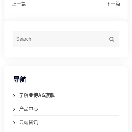
上一篇
下一篇
导航
了解
亚博AG旗舰
产品中心
云端资讯