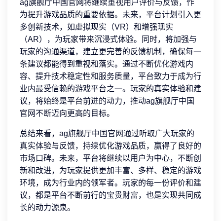
ag旗舰厅中国官网将继续重视用户评价与反馈，作
为提升游戏品质的重要依据。未来，平台计划引入更
多创新技术，如虚拟现实（VR）和增强现实
（AR），为玩家带来沉浸式体验。同时，将加强与
玩家的沟通渠道，建立更完善的反馈机制，确保每一
条建议都能得到重视和落实。通过不断优化游戏内
容、提升技术稳定性和服务质量，平台致力于成为行
业内最受信赖的游戏平台之一。玩家的真实体验和建
议，将始终是平台前进的动力，推动ag旗舰厅中国
官网不断迈向更高的目标。
总结来看，ag旗舰厅中国官网通过听取广大玩家的
真实体验与反馈，持续优化游戏品质，赢得了良好的
市场口碑。未来，平台将继续以用户为中心，不断创
新和改进，为玩家提供更加丰富、多样、稳定的游戏
环境，成为行业内的领军者。玩家的每一份评价和建
议，都是平台不断前行的宝贵财富，也是实现共同成
长的动力源泉。