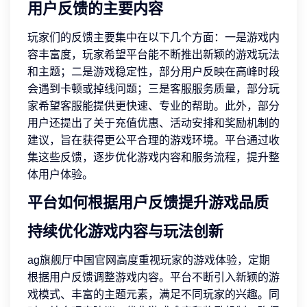
用户反馈的主要内容
玩家们的反馈主要集中在以下几个方面：一是游戏内
容丰富度，玩家希望平台能不断推出新颖的游戏玩法
和主题；二是游戏稳定性，部分用户反映在高峰时段
会遇到卡顿或掉线问题；三是客服服务质量，部分玩
家希望客服能提供更快速、专业的帮助。此外，部分
用户还提出了关于充值优惠、活动安排和奖励机制的
建议，旨在获得更公平合理的游戏环境。平台通过收
集这些反馈，逐步优化游戏内容和服务流程，提升整
体用户体验。
平台如何根据用户反馈提升游戏品质
持续优化游戏内容与玩法创新
ag旗舰厅中国官网高度重视玩家的游戏体验，定期
根据用户反馈调整游戏内容。平台不断引入新颖的游
戏模式、丰富的主题元素，满足不同玩家的兴趣。同